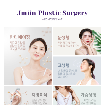
Jmiin Plastic Surgery
자연미인성형외과
안티에이징
눈성형
시간이 지나도
선명하고 또렷한
빛나는 얼굴로
눈매를
원하신다면!
가꾸어 주세요!
코성형
내 얼굴의 중심, 코!
얼굴의 입체감을
살리세요.
지방이식
가슴성형
높은 생착률의
자연스러운
자가미세지방으로
가슴라인으로
잃어버린