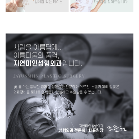
입체감 있는 페이스
자신감을 찾아드립니다
사람을 아름답게...
아름다움의 품격,
자연미인성형외과
입니다.
JAYUNMIIN PLASTIC SURGERY
'美'를 아는 풍부한 경험의 성형외과 전문의와 의료진,
스텝과 이에 걸맞은
의료장비를 토대로 언제든지
안심하고 수술받을 수 있습니다.
조준현
자연미인성형외과
성형외과 전문의 | 대표원장