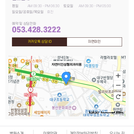
평일
AM 09:30 - PM 06:30
토요일
AM 09:30 - PM 05:00
일요일/공휴일/목요일
휴진
예약 및 상담전화
053.428.3222
카카오톡 상담 ID
자연미인
자연미인성형외과의원
100m
병원소개
이용약관
개인정보처리방침
오시는 길